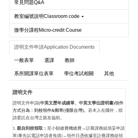
常見問題Q&A
教室編號說明Classroom code
微學分課程Micro-credit Course
證明文件申請Application Documents
一般表單
選課
教師
系所開課單位表單
學位考試相關
其他
證明文件
證明文件申請
(中英文歷年成績單、中英文學位證明書)
領件
方式分為：到校領件&郵寄(僅限台灣)。
若本人在國外，煩
請委託在台灣之親友協助。
親自到校領取：
至小額繳費機
繳費→註冊課務組填妥申請
1.
單
事先以電話申請者免填
→領件日憑收據至註冊課務組領
(
)