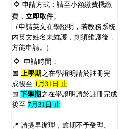
🔹
申請方式：請至小額繳費機繳
費，
立即取件
。
（申請英文在學證明，若教務系統
內英文姓名未維護，則須維護後，
方能申請。)
🔹
：
申請
時間
📅
上學期
之在學證明請於
註冊完
成後至
1月31日 止
📅
下學期
之在學證明請於
註冊完成
後至
7月31日 止
📍
請提早辦理，逾期不予受理
。