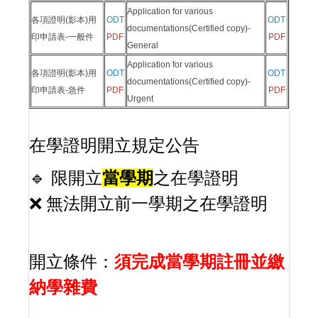
Application for various
各項證明(影本)用
OD
T
OD
T
documentations(Certified copy)-
印申請表-一般件
PDF
PDF
General
Application for various
各項證明(影本)用
OD
T
OD
T
documentations(Certified copy)-
印申請表-急件
PDF
PDF
Urgent
在學證明開立規定公告
🔹
開立
當學期
之在學證明
限
無法開立前一學期之在學證明
❌
開立條件
：
須完成當學期註冊並繳
納學雜費