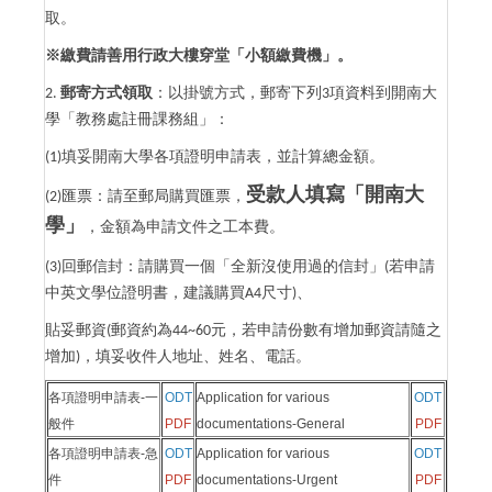
取。
※繳費請善用行政大樓穿堂「小額繳費機」。
郵寄方式領取
：以掛號方式，郵寄下列
項資料到開南大
2.
3
學「教務處註冊課務組」：
填妥開南大學各項證明申請表，並計算總金額。
(1)
受款人填寫「開南大
匯票：請至郵局購買匯票，
(2)
學」
，金額為申請文件之工本費。
回郵信封：請購買一個「全新沒使用過的信封」
若申請
(3)
(
中英文學位證明書，建議購買
尺寸
、
A4
)
貼妥郵資
郵資約為
元，若申請份數有增加郵資請隨之
(
44~60
增加
，填妥收件人地址、姓名、電話。
)
各項證明申請表-一
OD
T
Application for various
OD
T
般件
PDF
documentations-General
PDF
各項證明申請表-急
OD
T
Application for various
OD
T
件
PDF
documentations-Urgent
PDF