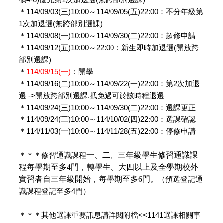
碩
4-6)
優先第
1
次加退選
(
無跨部別選課
)
＊
114/09/03(
三
)10:00
～
114/09/05(
五
)22:00
：不分年級第
1
次加退選
(
無跨部別選課
)
＊
114/09/08(
一
)10:00
～
114/09/30(
二
)22:00
：超修申請
＊
114/09/12(
五
)10:00
～
22:00
：新生即時加退選
(
開放跨
部別選課
)
＊
114/09/15(
一
)
：開學
＊
114/09/16(
二
)10:00
～
114/09/22(
一
)22:00
：第
2
次加退
選
->
開放跨部別選課
.
扺免過可於該時程退選
＊
114/09/24(
三
)10:00
～
114/09/30(
二
)22:00
：選課更正
＊
114/09/24(
三
)10:00
～
114/10/02(
四
)22:00
：選課確認
＊
114/11/03(
一
)10:00
～
114/11/28(
五
)22:00
：停修申請
一、二、三年級學生修習通識課
＊＊＊修習通識課程
程每學期至多
4
門，轉學生、大四以上及全學期校外
實習者自三年級開始，每學期至多
6
門
。（預選登記通
識課程登記至多
4
門）
＊＊＊其他選課重要訊息請詳閱附檔
<<1141
選課相關事