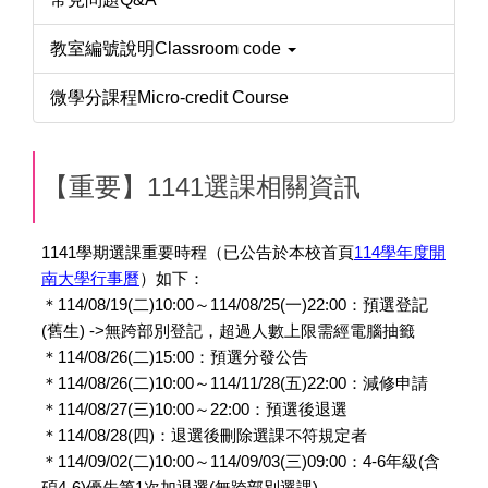
教室編號說明Classroom code
微學分課程Micro-credit Course
【重要】1141選課相關資訊
1141
學期選課重要時程（已公告於本校首頁
114
學年度開
南大學行事曆
）如下：
＊
114/08/19(
二
)10:00
～
114/08/25(
一
)22:00
：預選登記
(
舊生
) ->
無跨部別登記，超過人數上限需經電腦抽籤
＊
114/08/26(
二
)15:00
：預選分發公告
＊
114/08/26(
二
)10:00
～
114/11/28(
五
)22:00
：減修申請
＊
114/08/27(
三
)10:00
～
22:00
：預選後退選
＊
114/08/28(
四
)
：退選後刪除選課不符規定者
＊
114/09/02(
二
)10:00
～
114/09/03(
三
)09:00
：
4-6
年級
(
含