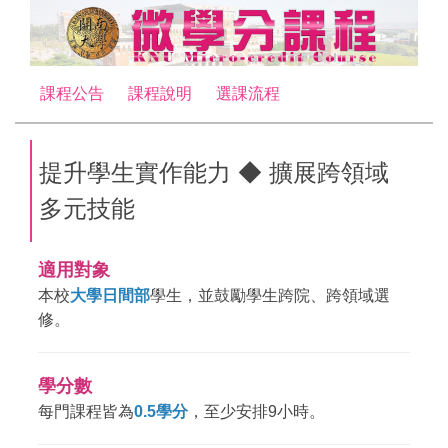
跳
到
主
要
課程公告
課程說明
選課流程
內
容
區
提升學生實作能力 ◆ 擴展跨領域
多元技能
適用對象
本校
大學日間部
學生，並鼓勵學生跨院、跨領域選
修。
學分數
每門課程皆為
0.5學分
，至少安排9小時。