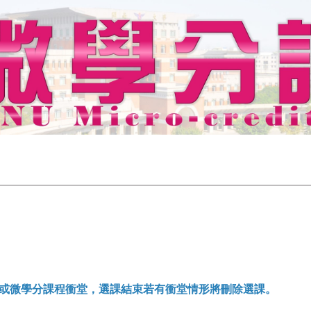
或微學分課程衝堂，選課結束若有衝堂情形將刪除選課。