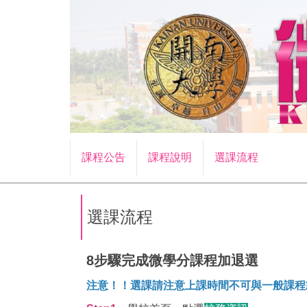
跳
到
主
要
內
容
區
課程公告
課程說明
選課流程
選課流程
8步驟完成微學分課程加退選
注意！！選課請注意上課時間不可與一般課程