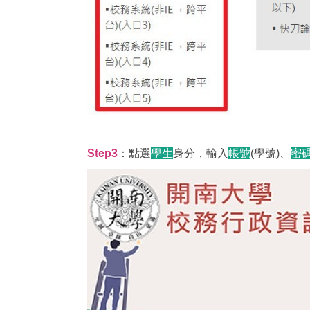
Step3
：點選
學生
身分，輸入
帳號
(學號)、
密