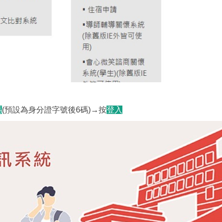
碼
(預設為身分證字號後6碼)→按
登入