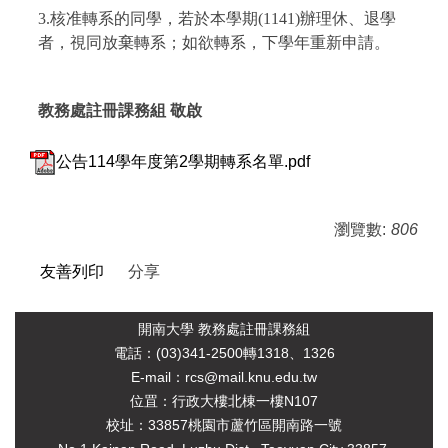
3.核准轉系的同學，若於本學期(1141)辦理休、退學
者，視同放棄轉系；如欲轉系，下學年重新申請。
教務處註冊課務組 敬啟
公告114學年度第2學期轉系名單.pdf
瀏覽數:
806
友善列印
分享
開南大學 教務處註冊課務組
電
話：(03)341-2500轉1318、1326
E-mail：rcs@mail.knu.edu.tw
位罝：行政大樓北棟一樓N107
校址：33857桃園市蘆竹區開南路一號