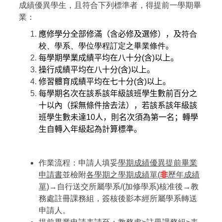
成績優異學生，且符合下列標準者，得提前一學期畢
業：
應修學分全部修滿（含必修及選修），及
符合
校、學系、學位學程訂定之畢業條件
。
每學期學業成績平均在八十分
(
含
)
以上。
操行成績平均在八十分
(
含
)
以上。
修習體育成績平均在七十分
(
含
)
以上。
每學期名次在該系該年級該班學生數前百分之
十以內（採無條件捨去法），若該系該年級該
班學生數未達
10
人，則名次須為第一名；轉學
生自轉入年級起為計算標準。
作業流程：申請人填妥
學期成績優異提前畢業
申請書
並檢附
各學期之學期成績單(
非
歷年成績
單)
→自行送交所屬學系/(加修學系)核准後→教
務處註冊課務組，簽核後影本經所屬學系轉送
申請人。