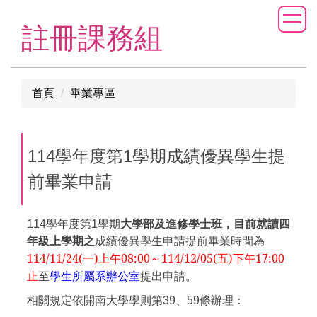
跳
到
註冊課務組
主
要
內
首頁
畢業專區
容
區
114學年度第1學期成績優異學生提
前畢業申請
114學年度第1學期
大學部及進修學士班，目前就讀四
年級上學期之
成績優異學生申請提前畢業時間為
114/11/24(一)上午08:00～114/12/05(五)下午17:00
止
至
學生所屬系辦公室
提出申請。
相關規定依開南大學學則第39、59條辦理：