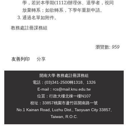
學，若於本學期(1112)辦理休、退學者，視同
放棄轉系；如欲轉系，下學年重新申請。
通過名單如附件。
教務處註冊課務組
瀏覽數:
959
友善列印
分享
開南大學 教務處註冊課務組
電
話：(03)341-2500轉1318、1326
E-mail：rcs@mail.knu.edu.tw
位罝：行政大樓北棟一樓N107
校址：33857桃園市蘆竹區開南路一號
No.1 Kainan Road, Luzhu Dist., Taoyuan City 33857,
Taiwan, R.O.C.