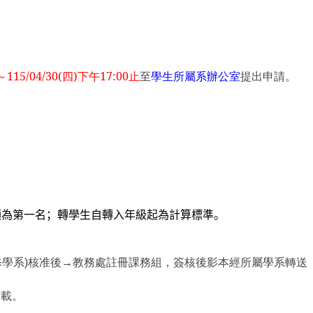
0～115/04/30(四)下午17:00止
至
學生所屬系辦公室
提出申請。
須為第一名；轉學生自轉入年級起為計算標準。
加修學系)核准後→教務處註冊課務組，簽核後影本經所屬學系轉送
下載。