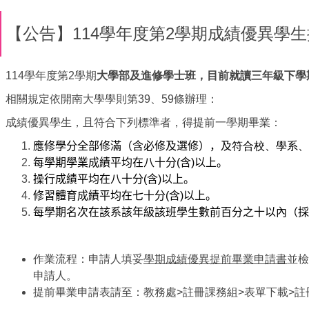
【公告】114學年度第2學期成績優異學
114學年度第2學期
大學部及進修學士班，目前就讀三年級下學
相關規定依開南大學學則第39、59條辦理：
成績優異學生，且符合下列標準者，得提前一學期畢業：
應修學分全部修滿（含必修及選修），及
符合校、學系、
每學期學業成績平均在八十分
(
含
)
以上。
操行成績平均在八十分
(
含
)
以上。
修習體育成績平均在七十分
(
含
)
以上。
每學期名次在該系該年級該班學生數前百分之十以內（採
作業流程：申請人填妥
學期成績優異提前畢業申請書
並檢
申請人。
提前畢業申請表請至：教務處>註冊課務組>表單下載>註