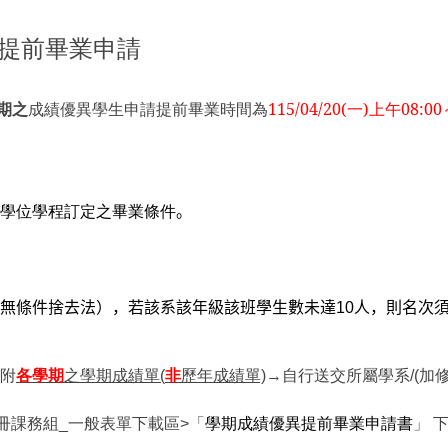
生提前畢業申請
115/04/20(一)上午08:0
期之
成績優異學生申請提前畢業時間為
學位學程訂定之畢業條件
。
無條件捨去法），若該系該年級該班學生數未達
10
人，則名次
附
各學期
之學期成績單(
非
歷年成績單)
→自行送交所屬學系/(
冊課務組_一般表單下載區>「
學期成績優異提前畢業申請書
」 