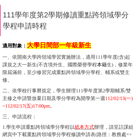
111學年度第2學期修讀重點跨領域學分
學程申請時程
大學日間部一年級新生
適用對象：
一、依開南大學跨領域學習實施辦法，適用
111
學年度(含)起
課規之大一新生
(
不含境外生、國際榮譽學程
本籍
生
)
，修業年
限屆滿前，至少修習完成重點跨領域學分學程、輔系或雙主
修。
二、依學校行事曆規定，學生辦理
111
學年度第
2
學期輔系
/
雙
主修之申請暨放棄日期及學分學程為開學第一週
112/02/13(
一
)
~112/02/17(
五
)17:00pm
。
三、申請流程：
1.
學生申請重點跨領域學分學程以
紙本方式
辦理，請至註課組
網頁中下載重點跨領域學分學程修讀申請表
(
路徑：教務處
=>