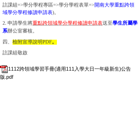
註課組
=>
學分學程專區
=>
學分學程表單
=>
開南大學
重點跨領
域
學分學程修讀申請表
)
。
2.
申請學生將
重點跨領域學分學程修讀申請表
送至
學生所屬學
系
辦公室審核。
四、
檢附宣導說明
PDF
。
註課組敬啟
1112跨領域學習手冊(適用111入學大日一年級新生)公告
版.pdf