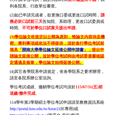
利各院系、行政單位審查。
(2)
如已申請完成者，欲更換口委或更改口試時間，
請
務必於口試前三天
告知院、系助理，更改口試委員或
時間。
不可於學位口試當天提出申請
。
(3)
學位論文依規定以公開為原則，惟論文內容涉及機
密、專利事項或依法不得提供，須於進行學位考試前
填具「
開南大學學位論文延後公開申請書
」，提出申
請論文延後公開，並於學位考試時由考試委員審核認
定通過及簽章，學位論文始得延後公開。
(4)
其它各學院系申請規定，依各學院系之要求辦理，
請至各院系辦公室洽詢。
學位考試成績、撤銷學位考試均須於
115/07/31(
五)前
送繳/撤件完成
。
114
學年第2學期碩士學位考試申請請至教務資訊系統
http://portal.knu.edu.tw/knue2/
(IE專用)或