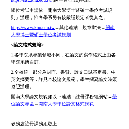
https://sts2.knu.edu.tw/
(跨平台-非IE)
申請。
學位考試申請依「開南大學博士暨碩士學位考試規
則」辦理，惟各學系另有較嚴謹規定者從其之。
https://www.knu.edu.tw
→其他連結：規章辦法→
開南
大學博士暨碩士學位考試規則
<
論文格式規範>
1.
各學院系專業領域不同，在論文的寫作格式上由各
學院系所自訂。
2.
全校統一部分為封面、書背、論文口試審定書、中
英文摘要等，詳見本校論文規範，學生撰寫論文時須
遵照辦理。
開南大學論文規範如以下連結：註冊課務組網站→
學
位論文專區
→
開南大學學位論文格式規範
教務處註冊課務組敬上