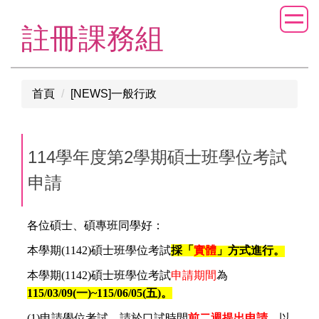
跳
到
註冊課務組
主
要
內
首頁
[NEWS]一般行政
容
區
114學年度第2學期碩士班學位考試
申請
各位碩士、碩專班同學好：
本學期(1142)碩士班學位考試
採「
實體
」方式進行。
本學期(1142)碩士班學位考試
申請期間
為
115/03/09(一
)~115/06/05(五)。
(1)
申請學位考試，請於口試時間
前二週提出申請
，以