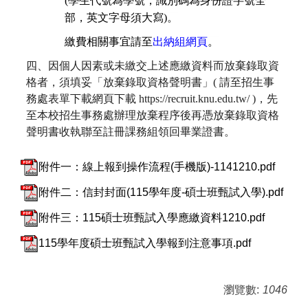
(
學生代號為學號，識別碼為身份證字號全
部，英文字母須大寫
)
。
繳費相關事宜請至
出納組網頁
。
四、因個人因素或未繳交上述應繳資料而放棄錄取資
格者，須填妥「放棄錄取資格聲明書」( 請至招生事
務處表單下載網頁下載 https://recruit.knu.edu.tw/ )，先
至本校招生事務處辦理放棄程序後再憑放棄錄取資格
聲明書收執聯至註冊課務組領回畢業證書。
附件一：線上報到操作流程(手機版)-1141210.pdf
附件二：信封封面(115學年度-碩士班甄試入學).pdf
附件三：115碩士班甄試入學應繳資料1210.pdf
115學年度碩士班甄試入學報到注意事項.pdf
瀏覽數:
1046