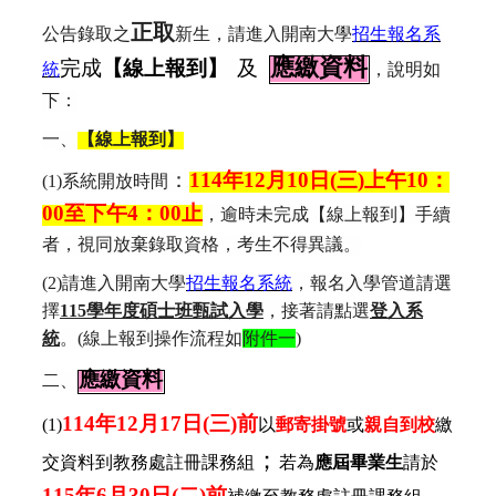
正取
公告錄取之
新生，請進入開南大學
招生報名系
【線上報到】
應繳資料
完成
及
統
，說明如
下：
一、
【線上報到】
：
114
年
12
月
10
日
(
三
)
上午
10
：
(1)
系統開放時間
00
至下午
4
：
00
止
，逾時未完成【線上報到】手續
者，視同放棄錄取資格，考生不得異議。
(2)
請進入開南大學
招生報名系統
，報名入學管道請選
擇
115學年度碩士班甄試入學
，接著請點選
登入系
統
。
(
線上報到操作流程如
附件一
)
應繳資料
二、
114
年
12
月
17
日
(
三
)
前
(1)
以
郵寄掛號
或
親自到校
繳
；
交資料到教務處註冊課務組
若為
應屆畢業生
請於
115
年
6
月
30
日
(
二
)
前