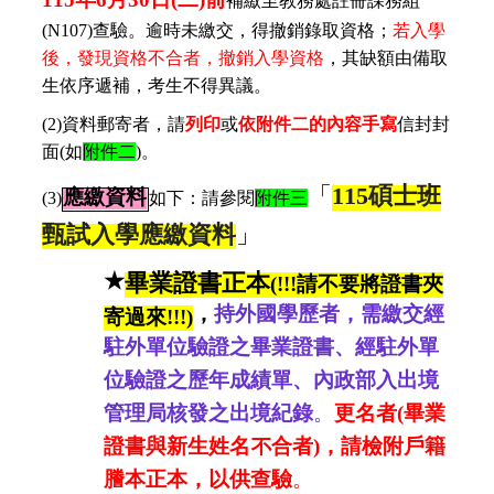
補繳至教務處註冊課務組
(N107)查
驗。逾時未繳交，得撤銷錄取資格；
若入學
後，發現資格不合者，撤銷入學資格
，其缺額由備取
生依序遞補，考生不得異議。
(2)
資料郵寄者，請
列印
或
依附件二的內容手寫
信封封
面
(
如
附件二
)
。
「
115
碩士班
應繳資料
(3)
如下：請參閱
附件三
甄試入學應繳資料
」
★
畢業證書正本
(!!!請不要將證書夾
，
持外國學歷者，需繳交經
寄過來!!!)
駐外單位驗證之畢業證書、經駐外單
位驗證之歷年成績單、內政部入出境
管理局核發之出境紀錄
。
更名者(畢業
證書與新生姓名不合者)，請檢附戶籍
謄本正
本，以供查驗
。