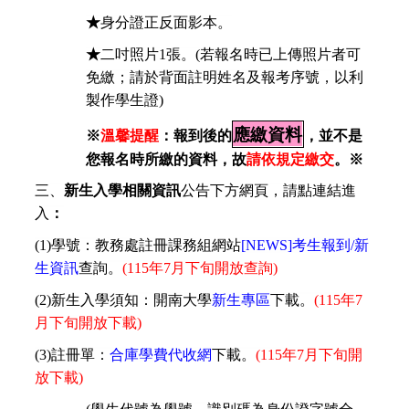
★
身分證正反面影本。
★
二吋照片
1
張。
(
若報名時已上傳照片者可
免繳；請於背面註明姓名及報考序號，以利
製作學生證
)
應繳資料
※
溫馨提醒
：報到後的
，並不是
您報名時所繳的資料，故
請依規定繳交
。※
三、
新生入學相關資訊
公告下方網頁，請點連結進
入
：
(1)
學號：教務處註冊課務組網站
[NEWS]
考生報到
/
新
生資訊
查詢。
(115
年
7
月
下旬
開放查詢
)
(2)
新生入學須知：開南大學
新生專區
下載。
(115
年
7
月下旬開放下載
)
(3)
註冊單：
合庫學費代收網
下載。
(115
年
7
月
下旬
開
放下載
)