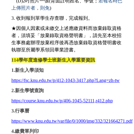
(D)2
吋照片一張(背面註明姓名、學號；
若報名時已
上傳照片者，則免
)
3.
收到報到單學生存查聯，完成報到。
★因個人因素或未繳交上述應繳資料而放棄錄取資格
者，須填妥「放棄錄取資格聲明書」，請先至本校招
生事務處辦理放棄程序後再憑放棄錄取資格聲明書收
執聯至所屬學系領回畢業證書。
114
學年度進修學士班新生入學重要資訊
1.
新生入學須知
https://fsc.knu.edu.tw/p/412-1043-3417.php?Lang=zh-tw
2.
新生學號查詢
https://course.knu.edu.tw/p/406-1045-52111,r412.php
3.
行事曆
https://www.knu.edu.tw/var/file/0/1000/img/332/321664271.pdf
4.
繳費單列印