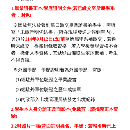
1.
畢業證書正本/學歷證明文件
(若已繳交至所屬學系
者，則免)
※
因故無法於報到當日繳交畢業證書
的學生，需填
寫「未繳證明切結書」(附在現場發送之報到單內)，
另須於
114
年9月12日(五)前
至
所屬學系
補繳交，若逾
時未繳交，得撤銷錄取資格；若入學後發現資格不合
者，撤銷入學資格，其缺額由備取生依序遞補，考生
不得異議。
※外國學歷：學歷證明若為外國學歷，需繳：
(1)
經駐外單位驗證之畢業證書
(2)
經駐外單位驗證之歷年成績單
(3)
內政部入出境管理局核發之出境紀錄
2.
學生本人身分證正反面影本(免裁剪，請攜帶正本查
驗)
3.2
吋照片一張(背面註明姓名、學號；
若報名時已上