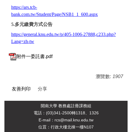
https://ars.tcb-
bank.com.tw/Student/Page/NSB1_1_600.aspx
5.
多元繳費方式公告
https://general.knu.edu.tw/p/405-1006-27888,c233.php?
Lang=zh-tw
附件一委託書.pdf
瀏覽數:
1907
友善列印
分享
開南大學 教務處註冊課務組
電
話：(03)341-2500轉1318、1326
E-mail：rcs@mail.knu.edu.tw
位罝：行政大樓北棟一樓N107