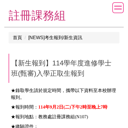
跳
到
註冊課務組
主
要
內
首頁
[NEWS]考生報到/新生資訊
容
區
【新生報到】114學年度進修學士
班(甄審)入學正取生報到
★錄取學生請於規定時間，攜帶以下資料至本校辦理
報到。
★報到時間：
114
年9月2日(二)下午2時至晚上7時
★報到地點：教務處註冊課務組(N107)
★繳驗證件：