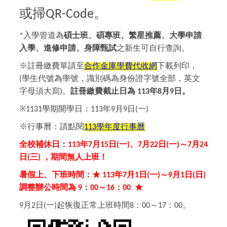
或掃
。
QR-Code
入學管道為
碩士班、碩專班、繁星推薦、大學申請
*
入學、進修申請、身障甄試
之新生可自行查詢。
※註冊繳費單請至
合作金庫學費代收網
下載列印，
學生代號為學號，識別碼為身份證字號全部，英文
(
字母須大寫
。
註冊繳費截止日為
年
月
日。
)
113
8
9
※
學期開學日：
年
月
日
一
1131
113
9
9
(
)
※
行事曆：請點閱
學年度行事曆
113
全校補休日：
年
月
日
一
、
月
日
一
～
月
113
7
15
(
)
7
22
(
)
7
24
日
三
，期間無人上班！
(
)
暑假上、下班時間：★
年
月
日
一
～
月
日
日
113
7
1
(
)
9
1
(
)
調整辦公時間為
：
～
：
★
9
00
16
00
月
日
一
起恢復正常上班時間
：
～
：
。
9
2
(
)
8
00
17
00