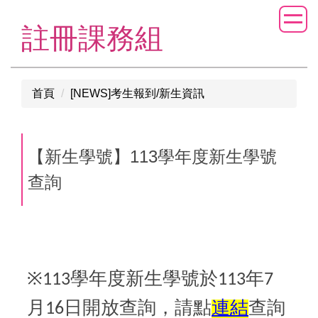
跳
到
註冊課務組
主
要
內
首頁
[NEWS]考生報到/新生資訊
容
區
【新生學號】113學年度新生學號
查詢
※
學年度新生學號於
年
113
113
7
月
開放查詢，請點
連結
查詢
16日