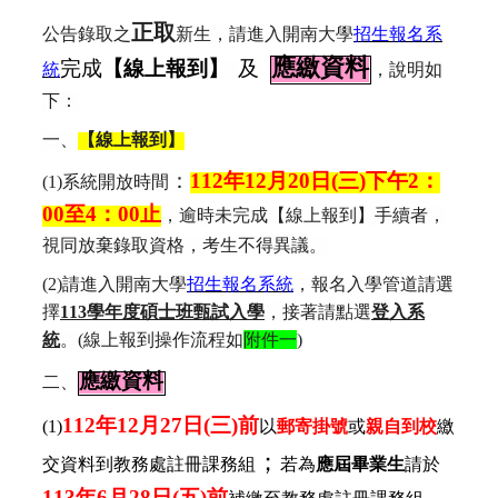
正取
公告錄取之
新生，請進入開南大學
招生報名系
【線上報到】
應繳資料
完成
及
統
，說明如
下：
一、
【線上報到】
：
112
年
12
月
20
日
(
三
)
下午
2
：
(1)
系統開放時間
00
至
4
：
00
止
，逾時未完成【線上報到】手續者，
視同放棄錄取資格，考生不得異議。
(2)
請進入開南大學
招生報名系統
，報名入學管道請選
擇
113學年度碩士班甄試入學
，接著請點選
登入系
統
。
(
線上報到操作流程如
附件一
)
應繳資料
二、
112
年
12
月
27
日
(
三
)
前
(1)
以
郵寄掛號
或
親自到校
繳
；
交資料到教務處註冊課務組
若為
應屆畢業生
請於
113
年
6
月
28
日
(
五
)
前