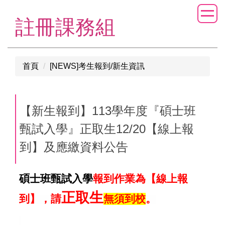
跳
到
註冊課務組
主
要
內
首頁
[NEWS]考生報到/新生資訊
容
區
【新生報到】113學年度『碩士班
甄試入學』正取生12/20【線上報
到】及應繳資料公告
碩士班甄試入學
報到作業為【線上報
正取生
到】，請
無須到校
。