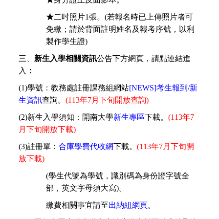
★
二吋照片
1
張。
(
若報名時已上傳照片者可
免繳；請於背面註明姓名及報考序號，以利
製作學生證
)
三、
新生入學相關資訊
公告下方網頁，請點連結進
入
：
(1)
學號：教務處註冊課務組網站
[NEWS]
考生報到
/
新
生資訊
查詢。
(113
年
7
月
下旬
開放查詢
)
(2)
新生入學須知：開南大學
新生專區
下載。
(113
年
7
月下旬開放下載
)
(3)
註冊單：
合庫學費代收網
下載。
(113
年
7
月
下旬
開
放下載
)
(
學生代號為學號，識別碼為身份證字號全
部，英文字母須大寫
)
。
繳費相關事宜請至
出納組網頁
。