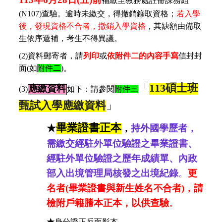
補繳至教務處註冊課務組
(N107)查
驗。逾時未繳交，得撤銷錄取資格；
若入學
後，發現資格不合者，撤銷入學資格
，其缺額由備取
生依序遞補，考生不得異議。
(2)
資料郵寄者，請
列印
或
依附件二的內容手寫
信封封
面
(
如
附件二
)
。
「
113
碩士班
應繳資料
(3)
如下：請參閱
附件三
甄試入學應繳資料
」
畢業證書正本
★
，
持外國學歷者，
需繳交經駐外單位驗證之畢業證書、
經駐外單位驗證之歷年成績單、內政
部入出境管理局核發之出境紀錄
。
更
名者(畢業證書與新生姓名不合者)，請
檢附戶籍謄本正本，以供查驗
。
★
身分證正反面影本。