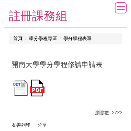
跳
到
註冊課務組
主
要
內
首頁
學分學程專區
學分學程表單
容
區
開南大學學分學程修讀申請表
瀏覽數:
2732
友善列印
分享