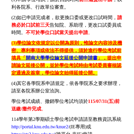
利各院系、行政單位審查。
(2)
如已申請完成者，欲更換口委或更改口試時間，
請
務必於口試前三天
告知院、系助理，更改口試委員或
時間。
不可於學位口試當天提出申請
。
(3)
學位論文依規定以公開為原則，惟論文內容涉及機
密、專利事項或依法不得提供，須於進行學位考試前
填具「
開南大學學位論文延後公開申請書
」，提出申
請論文延後公開，並於學位考試時由考試委員審核認
定通過及簽章，學位論文始得延後公開。
(4)
其它各學院系申請規定，依各學院系之要求辦理，
請至各院系辦公室洽詢。
學位考試成績、撤銷學位考試均須於
115/07/31(
五)前
送繳/撤件完成
。
114
學年第2學期碩士學位考試申請請至教務資訊系統
http://portal.knu.edu.tw/knue2/
(IE專用)或