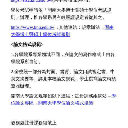
https://sts2.knu.edu.tw/
(跨平台-非IE)
申請。
學位考試申請依「開南大學博士暨碩士學位考試規
則」辦理，惟各學系另有較嚴謹規定者從其之。
https://www.knu.edu.tw
→其他連結：規章辦法→
開南
大學博士暨碩士學位考試規則
<
論文格式規範>
1.
各學院系專業領域不同，在論文的寫作格式上由各
學院系所自訂。
2.
全校統一部分為封面、書背、論文口試審定書、中
英文摘要等，詳見本校論文規範，學生撰寫論文時須
遵照辦理。
開南大學論文規範如以下連結：註冊課務組網站→
學
位論文專區
→
開南大學學位論文格式規範
教務處註冊課務組敬上