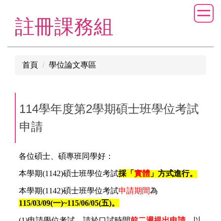
跳
到
註冊課務組
主
要
內
首頁
學位論文專區
容
區
114學年度第2學期碩士班學位考試
申請
各位碩士、碩專班同學好：
本學期(1142)碩士班學位考試
採「
實體
」方式進行。
本學期(1142)碩士班學位考試
申請期間
為
115/03/09(一
)~115/06/05(五)。
(1)
申請學位考試，請於口試時間
前二週提出申請
，以