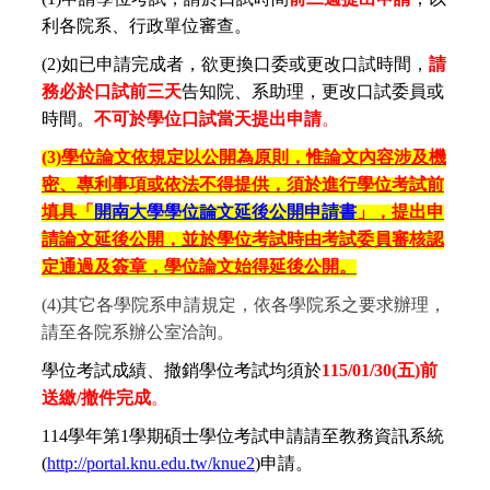
利各院系、行政單位審查。
(2)
如已申請完成者，欲更換口委或更改口試時間，
請
務必於口試前三天
告知院、系助理，更改口試委員或
時間。
不可於學位口試當天提出申請
。
(3)
學位論文依規定以公開為原則，惟論文內容涉及機
密、專利事項或依法不得提供，須於進行學位考試前
填具「
開南大學學位論文延後公開申請書
」，提出申
請論文延後公開，並於學位考試時由考試委員審核認
定通過及簽章，學位論文始得延後公開。
(4)
其它各學院系申請規定，依各學院系之要求辦理，
請至各院系辦公室洽詢。
學位考試成績、撤銷學位考試均須於
115/01/30(
五)前
送繳/撤件完成
。
114
學年第1學期碩士學位考試申請請至教務資訊系統
(
http://portal.knu.edu.tw/knue2
)
申請。