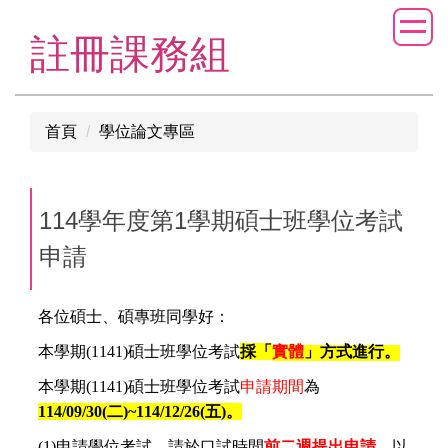
跳
到
註冊課務組
主
要
內
首頁
學位論文專區
容
區
114學年度第1學期碩士班學位考試
申請
各位碩士、碩專班同學好：
本學期(1141)碩士班學位考試
採「
實體
」方式進行。
本學期(1141)碩士班學位考試
申請期間
為
114/09/30(
二)~114/12/26(五)。
(1)
申請學位考試，請於口試時間
前二週提出申請
，以