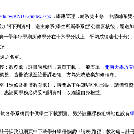
nu.edu.tw/KNUE2/index.aspx
→學籍管理→輔系雙主修→申請輔系雙
加附下列資料，送主修系(學生所屬學系)辦公室審核後，逕送
前一學年每學期所修學分在十六學分以上，平均成績達七十分)
文件。
過之名單。
徑：教務處→註冊課務組→表單下載→一般表單→
開南大學放棄
彙整、造冊後繳至註冊課務組，方為完成放棄加修程序。
【進修及推廣教育處】，時間為下午5點至晚上9點，請備齊資料送
，惠請同學務必備妥相關資料，以維護自身權益。
告於各學系網頁中供學生下載瀏覽。另於註冊課務組網站也設有
註冊課務組網頁中下載學分學程修讀申請表(路徑：教務處→註