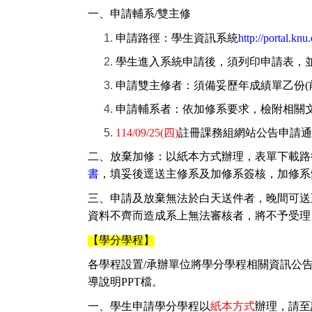
一、申請輔系/雙主修
申請路徑：學生資訊系統
http://portal.k
學生進入系統申請後，須列印申請表，並
申請雙主修者：須備妥歷年成績單乙份(
申請輔系者：依加修系要求，檢附相關
114/09/25(
四)
註冊課務組網站公告申請通
二、放棄加修：以紙本方式辦理，表單下載路
書
，填妥後逕送主修系及加修系簽核，加修系
三、申請及放棄無法於白天送件者，晚間可送至
資料不齊而造成系上無法審核者，將不予受理
【學分學程】
各學程設置/承辦單位將學分學程相關資訊公
導說明PPT檔。
一、學生申請學分學程以
紙本方式
辦理，請至