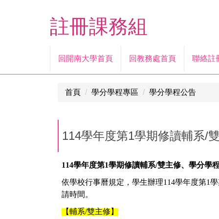
跳
到
註冊課務組
主
要
內
回開南大學首頁
回教務處首頁
聯絡註
容
區
首頁
學分學程專區
學分學程公告
114學年度第1學期修讀輔系
114
學年度第1學期修讀輔系/雙主修、學分學
依學校行事曆規定，學生辦理114學年度第1
請時間。
【輔系/雙主修】