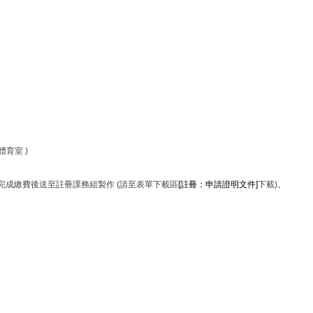
。
體育室 )
成繳費後送至註冊課務組製作 (請至表單下載區
[
註冊：申請證明文件
]
下載
)。