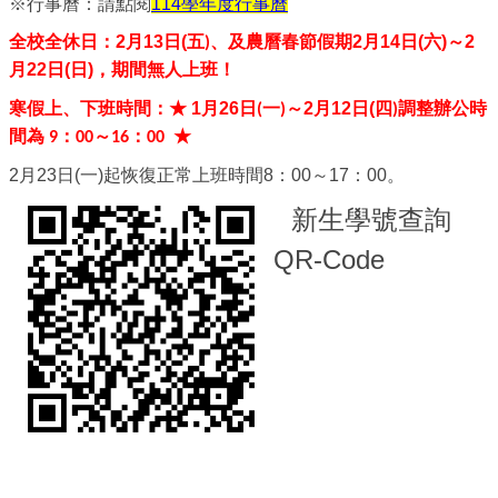
※行事曆：請點閱
114學年度行事曆
2
月13
(五
農曆春節假期2月14日(六)
2
全校全休日：
日
)
、及
～
月22日(日)
，期間無人上班！
1
月26
2
月12
(四
寒假上、下班時間：★
日
(
一
)
～
日
)
調整辦公時
間為
9
：
00
～
16
：
00
★
2月23
日
(
一
)
起恢復正常上班時間
8
：
00
～
17
：
00
。
新生學號查詢
QR-Code