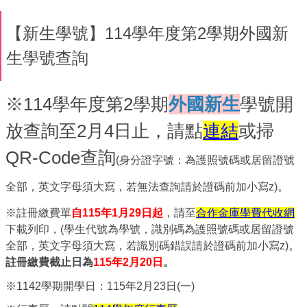
【新生學號】114學年度第2學期外國新
生學號查詢
※114學年度第2學期
外國新生
學號開
放查詢至2月4日止，請點
連結
或掃
QR-Code
查詢
(身分證字號：
為護照號碼或居留證號
全部，英文字母須大寫，若無法查詢請於證碼前加小寫z)
。
※註冊繳費單
自115年1月29日起
，請至
合作金庫學費代收網
下載列印，(學生代號為學號，識別碼為護照號碼或居留證號
全部，英文字母須大寫，若識別碼錯誤請於證碼前加小寫z)。
註冊繳費截止日為
115
2
月20
年
日
。
※1142學期開學日：115年2月23日(一)