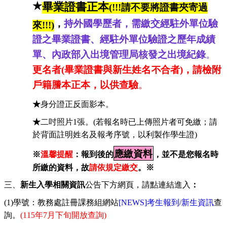
★
畢業證書正本
(!!!請不要將證書夾
寄過
，
持外國學歷者，需繳交經駐外單位驗
來!!!)
證之畢業證書、經駐外單位驗證之歷年成績
單、內政部入出境管理局核發之出境紀錄
。
更名者(畢業證書與新生姓名不合者)，請檢附
戶籍謄本正本，以供查驗
。
★
身分證正反面影本。
★
二吋照片
1
張。
(
若報名時已上傳照片者可免繳；請
於背面註明姓名及報考序號，以利製作學生證
)
應繳資料
※
溫馨提醒
：報到後的
，並不是您報名時
所繳的資料，故
請依規定繳交
。※
三、
新生入學相關資訊
公告下方網頁，請點連結進入
：
(1)
學號：教務處註冊課務組網站
[NEWS]
考生報到
/
新生資訊
查
詢。
(115
年
7
月
下旬
開放查詢
)