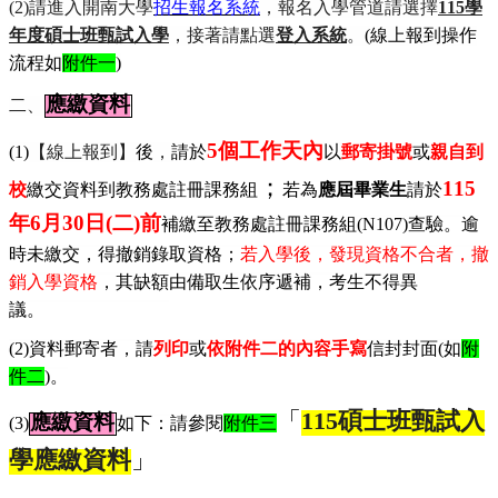
(2)
請進入開南大學
招生報名系統
，報名入學管道請選擇
115學
年度碩士班甄試入學
，接著請點選
登入系統
。
(
線上報到操作
流程如
附件一
)
應繳資料
二、
5
個工作天內
(1)
【線上報到】
後
，
請於
以
郵寄掛號
或
親自到
；
115
校
繳交資料到教務處註冊課務組
若為
應屆畢業生
請於
年
6
月
30
日
(
二
)
前
補繳至教務處註冊課務組(N107)查
驗。逾
時未繳交，得撤銷錄取資格；
若入學後，發現資格不合者，撤
銷入學資格
，其缺額由備取生依序遞補，考生不得異
議。
(2)
資料郵寄者，請
列印
或
依附件二的內容手寫
信封封面
(
如
附
件二
)
。
「
115
碩士班甄試入
應繳資料
(3)
如下：請參閱
附件三
學應繳資料
」