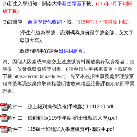
(2)
新生入學須知：開南大學
新生專區
下載。
(115
年
7
月下旬開
放下載
)
(3)
註冊單：
合庫學費代收網
下載。
(115
年
7
月
下旬
開放下載
)
(
學生代號為學號，識別碼為身份證字號全部，英文字
母須大寫
)
。
繳費相關事宜請至
出納組網頁
。
四、因個人因素或未繳交上述應繳資料而放棄錄取資格者，須
填妥「放棄錄取資格聲明書」( 請至招生事務處表單下載網頁
下載 https://recruit.knu.edu.tw/ )，先至本校招生事務處辦理放棄
程序後再憑放棄錄取資格聲明書收執聯至註冊課務組領回畢業
證書。
附件一：線上報到操作流程(手機版)-1141210.pdf
附件二：信封封面(115學年度-碩士班甄試入學).pdf
附件三：115碩士班甄試入學應繳資料-備取生.pdf