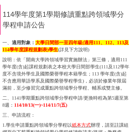
114學年度第1學期修讀重點跨領域學分
學程申請公告
一、
適用對象：
大學日間部一至四年級
(
適用
111
、
112
、
113
及
114
學年度課程規劃表
)
學生
(
詳見下方說明
)
說明：依「開南大學跨領域學習實施辦法」第三條，適用
111
學年度
(
含
)
起課程規劃表之本校大學日間部學生
(111
及
112
學年
度不含境外學生及國際榮譽學程本籍學生；
113
學年度
(
含
)
起
不含應用華語學系及國際榮譽學程學生
)
，必須於修業年限屆
滿前，至少修習完成重點跨領域學分學程、輔系或雙主修。
二、
1141
學期重點跨領域學分學程申請
/
更換時程為第
5
週至第
8
週：
114/10/13(
一
)~114/11/7(
五
)
三、申請流程：
1.
學生申請重點跨領域學分學程以
紙本方式
辦理，請至註課組