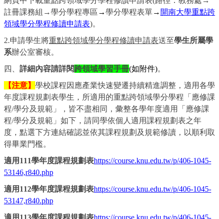
網頁中下載重點跨領域學分學程修讀申請表
(
路徑：教務處
→
註冊課務組
→
學分學程專區
→
學分學程表單
→
開南大學重點跨
領域學分學程修讀申請表
)
。
2.
申請學生將
重點跨領域學分學程修讀申請表
送至
學生所屬學
系
辦公室審核。
四、
詳細內容請詳閱
跨領域學習手冊
(
如附件
)
。
【注意】
學校課程因應產業快速變遷持續精進調整，適用各學
年度課程規劃表學生，所適用的重點跨領域學分學程「應修課
程
/
學分及規範」，皆不盡相同，彙整各學年度適用「應修課
程
/
學分及規範」如下，請同學依個人適用課程規劃表之年
度，點選下方連結確認並依其課程規劃及規範修讀，以順利取
得畢業門檻。
適用
111
學年度課程規劃表
https://course.knu.edu.tw/p/406-1045-
53146,r840.php
適用
112
學年度課程規劃表
https://course.knu.edu.tw/p/406-1045-
53147,r840.php
適用
113
學年度課程規劃表
https://course.knu.edu.tw/p/406-1045-