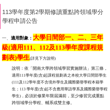
113學年度第2學期修讀重點跨領域學分
學程申請公告
大學日間部一、二、三
年
一、
適用對象：
級
(
適用
111
、
112
及
113
學年度課程規
劃表
)
學生
(
詳見下方說明
)
說明：
依「開南大學跨領域學習實施辦法」第三條，
適用
111
學年度
(
含
)
起課程規劃表之本校大學日間部學生
(
111
及
112
學年度不含境外學生及國際榮譽學程本籍學
生；
113
學年度
(
含
)
起不含應用華語學系及國際榮譽學程
必須於修業年限屆滿前，至少修習完成重點
學生
)
，
跨領域學分學程、輔系或雙主修。