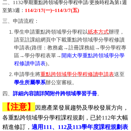
二、
1132
學期重點跨領域學分學程申請/更換時程為第
1
週
至第
3
週：
114/2/17
(
一
)
~114/3/7
(
五
)
三、申請流程：
學生申請重點跨領域學分學程以
紙本方式
辦理，
請至註課組網頁中下載重點跨領域學分學程修讀
申請表
(
路徑：教務處
→
註冊課務組
→
學分學程專
區
→
學分學程表單
→
開南大學
重點跨領域
學分學
程修讀申請表
)
。
申請學生將
重點跨領域學分學程修讀申請表
送至
學生所屬學系
辦公室審核。
四、
詳細內容請詳閱附件跨領域學習手冊
。
【注意】
因應產業發展趨勢及學校發展方向，
各重點跨領域學分學程課程規劃，已於
112
年大幅
精進修訂，
適用
111
、
112
及
113
學年度課程規劃表