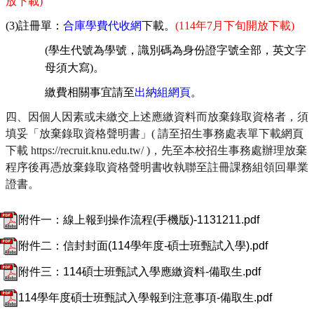
放下載
)
(3)
註冊單：
合庫學費代收網
下載。
(114
年
7
月
下旬
開放下載
)
(
學生代號為學號，識別碼為身份證字號全部，英文字
母須大寫
)
。
繳費相關事宜請至
出納組網頁
。
四、因個人因素或未繳交上述應繳資料而放棄錄取資格者，須
填妥「放棄錄取資格聲明書」( 請至招生事務處表單下載網頁
下載 https://recruit.knu.edu.tw/ )，先至本校招生事務處辦理放棄
程序後再憑放棄錄取資格聲明書收執聯至註冊課務組領回畢業
證書。
附件一：線上報到操作流程(手機版)-1131211.pdf
附件二：信封封面(114學年度-碩士班甄試入學).pdf
附件三：114碩士班甄試入學應繳資料-備取生.pdf
114學年度碩士班甄試入學報到注意事項-備取生.pdf