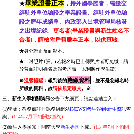
畢業證書正本
★
，
持外國學歷者，需繳交
經駐外單位驗證之畢業證書、經駐外單位驗
證之歷年成績單、內政部入出境管理局核發
之出境紀錄
。
更名者(畢業證書與新生姓名不
合者)，請檢附戶籍謄本正本，以供查驗
。
★
身分證正反面影本。
★
二吋照片
1
張。
(
若報名時已上傳照片者可免繳；請
於背面註明姓名及報考序號，以利製作學生證
)
應繳資料
※
溫馨提醒
：報到後的
，並不是您報名時
所繳的資料，故
請依規定繳交
。※
三、
新生入學相關資訊
公告下方網頁，請點連結進入
：
(1)
學號：教務處註冊課務組網站
[NEWS]
考生報到
/
新生資訊
查
詢。
(114
年
7
月
下旬
開放查詢
)
(2)
新生入學須知：開南大學
新生專區
下載。
(114
年
7
月下旬開