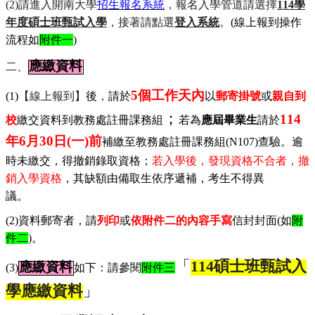
(2)
請進入開南大學
招生報名系統
，報名入學管道請選擇
114學
年度碩士班甄試入學
，接著請點選
登入系統
。
(
線上報到操作
流程如
附件一
)
應繳資料
二、
5
個工作天內
(1)
【線上報到】
後
，
請於
以
郵寄掛號
或
親自到
；
114
校
繳交資料到教務處註冊課務組
若為
應屆畢業生
請於
年
6
月
30
日
(
一
)
前
補繳至教務處註冊課務組(N107)查
驗。逾
時未繳交，得撤銷錄取資格；
若入學後，發現資格不合者，撤
銷入學資格
，其缺額由備取生依序遞補，考生不得異
議。
(2)
資料郵寄者，請
列印
或
依附件二的內容手寫
信封封面
(
如
附
件二
)
。
「
114
碩士班甄試入
應繳資料
(3)
如下：請參閱
附件三
學應繳資料
」