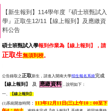
【新生報到】114學年度『碩士班甄試入
學』正取生12/11【線上報到】及應繳資
料公告
碩士班甄試入學
報到作業為【線上報到】，請
正取生
無須到校
。
正取
完成
公告錄取之
新生，請進入開南大學
招生報名系統
【線上報到】
應繳資料
及
，說明如下：
一、
【線上報到】
：
113
年
12
月
11
日
(
三
)
上午
10
：
00
至下
(1)
系統開放時間
午
4
：
00
止
，逾時未完成【線上報到】手續者，視同放棄錄