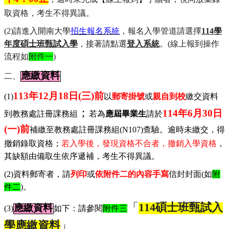
取資格，考生不得異議。
(2)
請進入開南大學
招生報名系統
，報名入學管道請選擇
114學
年度碩士班甄試入學
，接著請點選
登入系統
。
(
線上報到操作
流程如
附件一
)
應繳資料
二、
113
年
12
月
18
日
(
三
)
前
(1)
以
郵寄掛號
或
親自到校
繳交資料
；
114
年
6
月
30
日
到教務處註冊課務組
若為
應屆畢業生
請於
(
一
)
前
補繳至教務處註冊課務組(N107)查
驗。逾時未繳交，得
撤銷錄取資格；
若入學後，發現資格不合者，撤銷入學資格
，
其缺額由備取生依序遞補，考生不得異議。
(2)
資料郵寄者，請
列印
或
依附件二的內容手寫
信封封面
(
如
附
件二
)
。
「
114
碩士班甄試入
應繳資料
(3)
如下：請參閱
附件三
學應繳資料
」