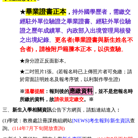
畢業證書正本
★
，
持外國學歷者，需繳交
經駐外單位驗證之畢業證書、經駐外單位驗
證之歷年成績單、內政部入出境管理局核發
之出境紀錄
。
更名者(畢業證書與新生姓名不
合者)，請檢附戶籍謄本正本，以供查驗
。
★
身分證正反面影本。
★
二吋照片
1
張。
(
若報名時已上傳照片者可免繳；請
於背面註明姓名及報考序號，以利製作學生證
)
應繳資料
※
溫馨提醒
：報到後的
，並不是您報名時
所繳的資料，故
請依規定繳交
。※
三、
新生入學相關資訊
公告下方網頁，請點連結進入
：
(1)
學號：教務處註冊課務組網站
[NEWS]
考生報到
/
新生資訊
查
詢。
(114
年
7
月
下旬
開放查詢
)