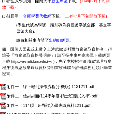
(2)
新生入學須知：開南大學
新生專區
下載。
(114
年
7
月下旬開
放下載
)
(3)
註冊單：
合庫學費代收網
下載。
(114
年
7
月
下旬
開放下載
)
(
學生代號為學號，識別碼為身份證字號全部，英文字
母須大寫
)
。
繳費相關事宜請至
出納組網頁
。
四、因個人因素或未繳交上述應繳資料而放棄錄取資格者，須
填妥「放棄錄取資格聲明書」( 請至招生事務處表單下載網頁
下載 https://recruit.knu.edu.tw/ )，先至本校招生事務處辦理放棄
程序後再憑放棄錄取資格聲明書收執聯至註冊課務組領回畢業
證書。
附件一：線上報到操作流程(手機版)-1131211.pdf
附件二：信封封面(114學年度-碩士班甄試入學).pdf
附件三：114碩士班甄試入學應繳資料1211.pdf