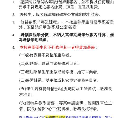
請詳閱並確認內容後始辦理報名，並不得以任何理由
1.
要求不符規定之報名繳費、加選、退選及退費。
外校生，報名時請檢附學校公文或制式申請表。
2.
修習各系『專業課程』，本校生除學生所屬學系簽章
3.
外，須至開課單位
(
系辦公室
)
簽章。
暑修課程學分數，不納入當學期總學分數內計算，僅
4.
為暑修學期成績。
本校在學學生具下列條件其一者得參加暑修
：
5.
(
一
)
必修課目不及格須重修者。
(
二
)
因轉學、轉系而須補修科目者。
(
三
)
應屆畢業生須重修或補修後，始可畢業者。
(
四
)
修習輔系、雙主修或其它規定先修科目者。
(
五
)
學生若有特殊情形經所屬院系主管審核、教務長
核准者。
(
六
)
因特殊教學需要，專案申請開班，經開課單位主
管、院長
(
通識中心主任
)
審核、教務長核准者。
以上條件
(
一
)~(
三
)
系統申請登記
並列印報名表依流程核章，
(
四
)~