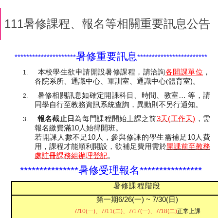
111暑修課程、報名等相關重要訊息公告
暑修重要訊息
*********************
************************
本校學生欲申請開設暑修課程，請洽詢
各開課單位
，
1.
各院系所、通識中心、軍訓室、通識中心(體育室
)
。
暑修相關訊息如確定開課科目、時間、教室
…
等，請
2.
同學自行至教務資訊系統查詢，異動則不另行通知。
報名截止日
為每門課程開始上課之前
3
天
(
工作天
)
，需
3.
報名繳費滿
10
人始得開班。
若開課人數不足
10
人，參與修課的學生需補足
10
人費
用，課程才能順利開設，欲補足費用需於
開課前至教務
處註冊課務組辦理登記
。
***************
暑修受理報名
****************
暑修課程階段
第一期
6/26(
一
) ~ 7/30(
日
)
7/10(一)、7/11(二)、7/17(一)、7/18(二)
正常上課