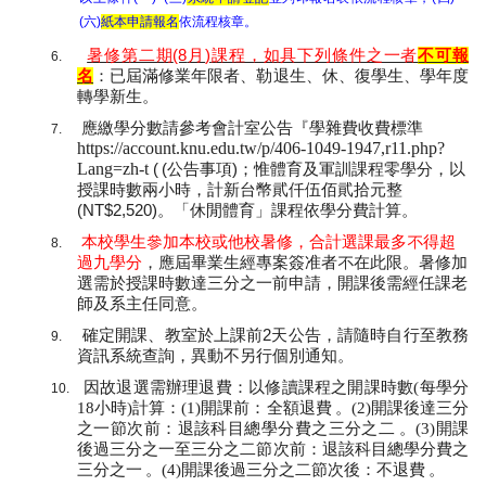
(
六
)
紙本申請報名
依流程核章。
暑修第二期
(8
月
)
課程，如具下列條件之一者
不可報
6.
名
：已屆滿修業年限者、勒退生、休、復學生、學年度
轉學新生。
應繳學分數請參考會計室公告『學雜費收費標準
7.
https://account.knu.edu.tw/p/406-1049-1947,r11.php?
Lang=zh-t
(
(
公告事項
)
；惟體育及軍訓課程零學分，以
授課時數兩小時，計新台幣貮仟伍佰貮拾元整
(NT$2,520)
。「休閒體育」課程依學分費計算。
本校學生參加本校或他校暑修，合計選課最多不得超
8.
過九學分
，應屆畢業生經專案簽准者不在此限。暑修加
選需於授課時數達三分之一前申請，開課後需經任課老
師及系主任同意。
確定開課、教室於上課前
2
天公告，請隨時自行至教務
9.
資訊系統查詢，異動不另行個別通知。
因故退選需辦理退費：以修讀課程之開課時數
(
每學分
10.
18
小時
)
計算：
(1)
開課前：全額退費
。
(2)
開課後達三分
之一節次前：退該科目總學分費之三分之二
。
(3)
開課
後過三分之一至三分之二節次前：退該科目總學分費之
三分之一
。
(4)
開課後過三分之二節次後：不退費
。