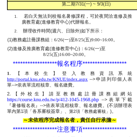
第二期
7/31(
一
) ~ 9/3(
日
)
若白天無法到校報名暑修課程，可於夜間
洽進修及推
1.
廣教育處
(
進修教育中心
)
代辦報名。
辦理收件時間
(
週六、日除外
)
如下所示：
2.
一
至
五
(1)
教務處註冊課務組：
6/26(
)
8/25(
)9:00~16:00
。
一
至
(2)
進修及推廣教育處
(
進修教育中心
)
：
6/26(
)
五
8/25(
)16:00~20:00
。
******************
報名程序
******************
1
.
【本校生】登入教務資訊系統
http://portal.knu.edu.tw/KNUE/index.aspx
-->
申請列印個人表
單
-->
依表單流程核章、報名繳費。
2.
【外校生】請至教務處註冊課務組網站
https://course.knu.edu.tw/p/412-1045-1968.php
-->
表單下載
『暑修報名表』
-->
依表單流程核章、報名繳費。
(
不須辦理表
單內第
1
項「各系審核簽章」、
第2
項「教務處審核」
)
。
～未依程序完成報名者，責任自行承擔～
******************
注意事項
******************