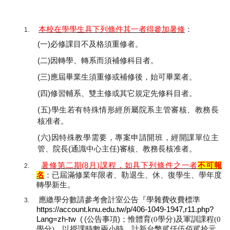
本校在學學生具下列條件其一者得參加暑修
：
1.
(
一
)
必修課目不及格須重修者。
(
二
)
因轉學、轉系而須補修科目者。
(
三
)
應屆畢業生須重修或補修後，始可畢業者。
(
四
)
修習輔系、雙主修或其它規定先修科目者。
(
五
)
學生若有特殊情形經所屬院系主管審核、教務長
核准者。
(
六
)
因特殊教學需要，專案申請開班，經開課單位主
管、院長
(
通識中心主任
)
審核、教務長核准者。
暑修第二期
(8
月
)
課程，如具下列條件之一者
不可報
2.
名
：已屆滿修業年限者、勒退生、休、復學生、學年度
轉學新生。
應繳學分數請參考會計室公告『學雜費收費標準
3.
https://account.knu.edu.tw/p/406-1049-1947,r11.php?
Lang=zh-tw
(
(
公告事項
)
；惟體育(0學分)及軍訓課程
(0
學分)
，以授課時數兩小時，計新台幣貮仟伍佰貮拾元