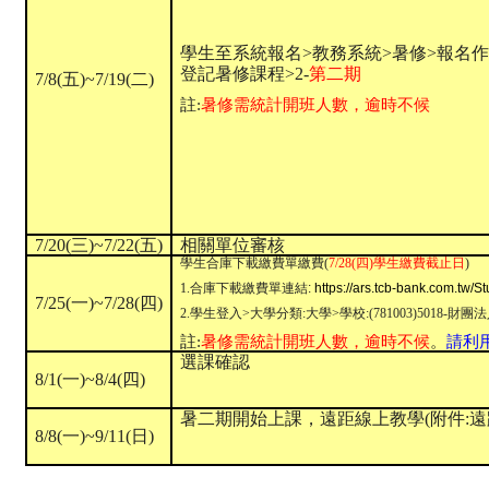
學生至
系統報名>教務系統>暑修>報名作
登記暑修課程>2-
第二期
7/8(五)~7/19(二)
註:
暑修需統計開班人數，逾時不候
7/20(三)~7/22(五)
相關單位審核
學生合庫下載繳費單繳費(
7/28(四)
學生
繳費截止日
)
1.合庫下載繳費單連結
:
https://ars.tcb-bank.com.tw/St
7/25(一)~7/28(四)
2.學生登入>大學分類:大學>學校:(781003)501
註:
暑修需統計開班人數，逾時不候
。
請利
選課確認
8/1(一)~8/4(四)
暑二期開始上課，遠距線上教學(附件:
8/8(一)~9/11(日)